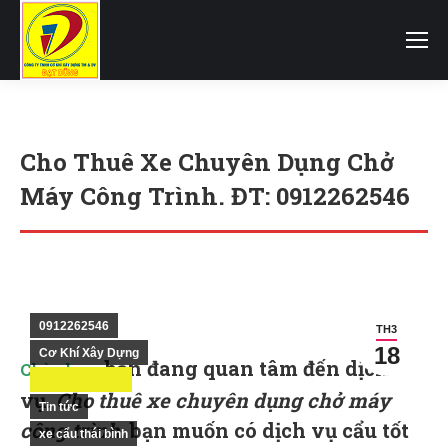
Cho Thuê Xe Chuyên Dụng Chở
Máy Công Trình. ĐT: 0912262546
You are here:
0912262546
TH3
18
Cơ Khí Xây Dựng
.
bạn đang quan tâm đến dịch
Chào bạn
Dịch vụ xe cẩu
vụ.
Cho thuê xe chuyên dụng chở máy
Tin tức
công trình.
bạn muốn có dịch vụ cẩu tốt
xe cẩu thái bình