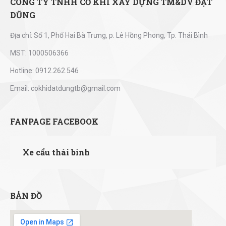
CÔNG TY TNHH CƠ KHÍ XÂY DỰNG TM&DV ĐẠT
DŨNG
Địa chỉ: Số 1, Phố Hai Bà Trưng, p. Lê Hồng Phong, Tp. Thái Bình
MST: 1000506366
Hotline: 0912.262.546
Email: cokhidatdungtb@gmail.com
FANPAGE FACEBOOK
Xe cẩu thái bình
BẢN ĐỒ