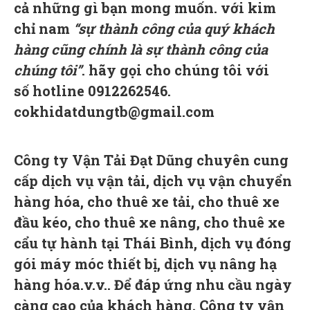
cả những gì bạn mong muốn. với kim
chỉ nam
“sự thành công của quý khách
hàng cũng chính là sự thành công của
chúng tôi”
. hãy gọi cho chúng tôi với
số
hotline
0912262546
.
cokhidatdungtb@gmail.com
Công ty
Vận Tải
Đạt Dũn
g
chuyên cung
cấp
dịch vụ vận tải
, dịch vụ
vận chuyển
hàng hóa
,
cho thuê xe tải
,
cho thuê xe
đầu kéo
,
cho thuê xe nâng
,
cho
thuê xe
cẩu tự hành tại
Thái
Bình
, dịch vụ đóng
gói máy móc thiết bị,
dịch vụ nâng hạ
hàng hóa
.v.v.. Để đáp ứng nhu cầu ngày
càng cao của khách hàng.
Công ty vận